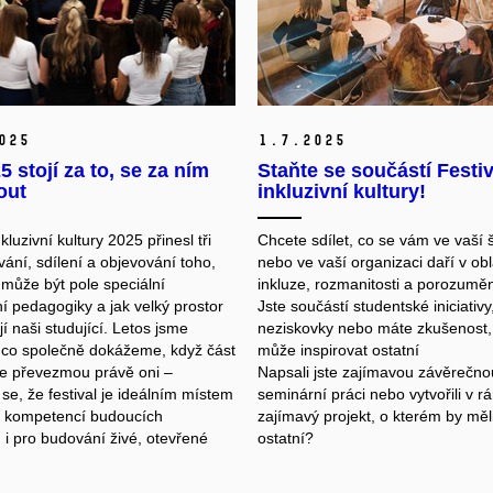
025
1.
7.
2025
5 stojí za to, se za ním
Staňte se součástí Festi
out
inkluzivní kultury!
nkluzivní kultury 2025 přinesl tři
Chcete sdílet, co se vám ve vaší 
ání, sdílení a objevování toho,
nebo ve vaší organizaci daří v obl
 může být pole speciální
inkluze, rozmanitosti a porozumě
ní pedagogiky a jak velký prostor
Jste součástí studentské iniciativy
 naši studující. Letos jsme
neziskovky nebo máte zkušenost,
 co společně dokážeme, když část
může inspirovat ostatní
e převezmou právě oni –
Napsali jste zajímavou závěrečnou
se, že festival je ideálním místem
seminární práci nebo vytvořili v r
j kompetencí budoucích
zajímavý projekt, o kterém by měl
i pro budování živé, otevřené
ostatní?