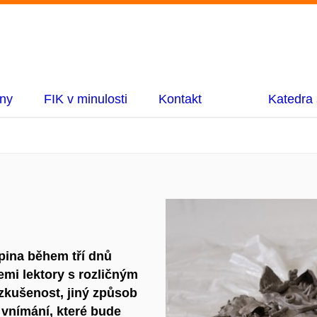
lny
FIK v minulosti
Kontakt
Katedra 
ina během tří dnů
emi lektory s rozličným
zkušenost, jiný způsob
í vnímání, které bude