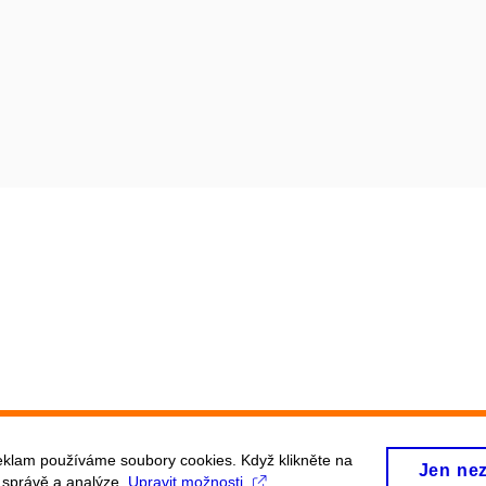
eklam používáme soubory cookies. Když klikněte na
Jen ne
, správě a analýze.
Upravit možnosti