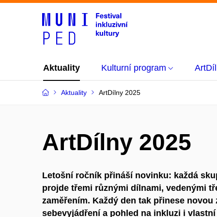
Aktuality
Kulturní program
ArtDí
Aktuality
ArtDílny 2025
ArtDílny 2025
Letošní ročník přináší novinku:
každá skup
projde
třemi různými dílnami
, vedenými tř
zaměřením. Každý den tak přinese novou 
sebevyjádření a pohled na inkluzi i vlastn