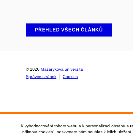
PŘEHLED VŠECH ČLÁNKŮ
© 2026
Masarykova univerzita
Správce stránek
Cookies
K vyhodnocování tohoto webu a k personalizaci obsahu a r
„přijmout cookies", poskytnete nám souhlas k jejich uložení