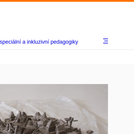
speciální a inkluzivní pedagogiky