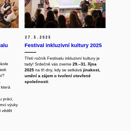
27.
5.
2025
valu
Festival inkluzivní kultury 2025
Třetí ročník Festivalu inkluzivní kultury je
škole
tady! Srdečně vás zveme
29.–31. října
asti
2025
na tři dny, kdy se setkává
jinakost,
ní?
umění a zájem o tvoření otevřené
,
společnosti
.
 která
 práci,
ámci výuky
i vědět