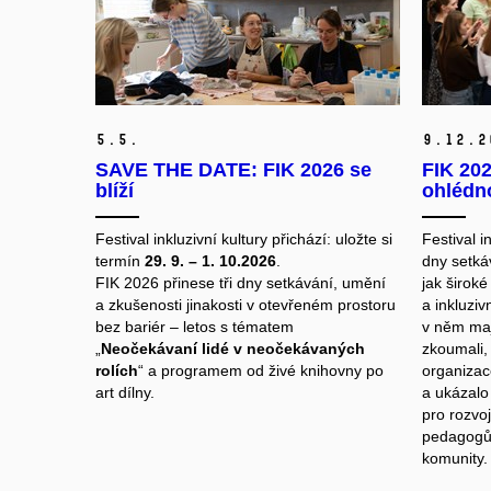
5.
5.
9.
12.
2
SAVE THE DATE: FIK 2026 se
FIK 202
blíží
ohlédn
Festival inkluzivní kultury přichází: uložte si
Festival i
termín
29. 9. – 1. 10.2026
.
dny setkáv
FIK 2026 přinese tři dny setkávání, umění
jak široké
a zkušenosti jinakosti v otevřeném prostoru
a inkluziv
bez bariér – letos s tématem
v něm mají
„
Neočekávaní lidé v neočekávaných
zkoumali,
rolích
“ a programem od živé knihovny po
organizac
art dílny.
a ukázalo 
pro rozvo
pedagogů 
komunity.