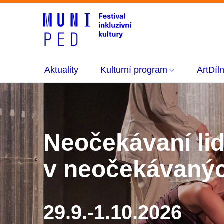
Aktuality
Kulturní program
ArtDíl
Neočekávaní li
v neočekávanýc
29.9.-1.10.2026