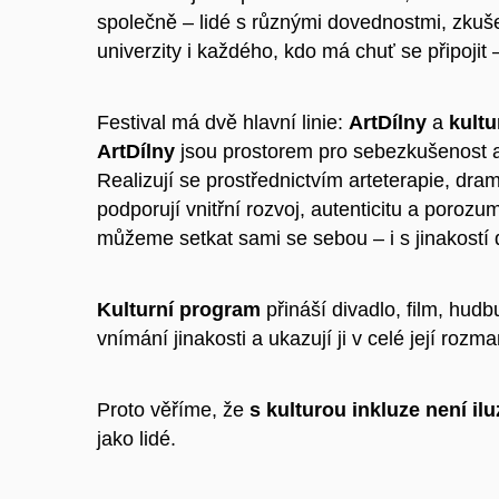
společně – lidé s různými dovednostmi, zkuš
univerzity i každého, kdo má chuť se připojit
Festival má dvě hlavní linie:
ArtDílny
a
kultu
ArtDílny
jsou prostorem pro sebezkušenost a
Realizují se prostřednictvím arteterapie, dram
podporují vnitřní rozvoj, autenticitu a poroz
můžeme setkat sami se sebou – i s jinakostí 
Kulturní program
přináší divadlo, film, hudbu
vnímání jinakosti a ukazují ji v celé její rozman
Proto věříme, že
s kulturou inkluze není ilu
jako lidé.