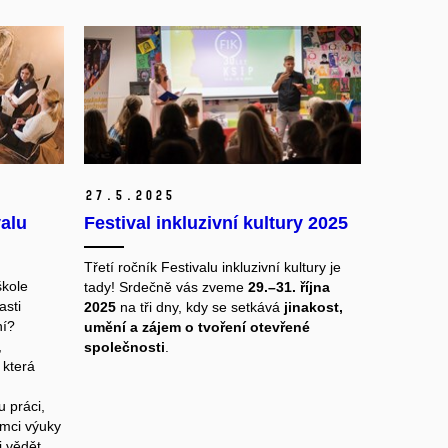
27.
5.
2025
valu
Festival inkluzivní kultury 2025
Třetí ročník Festivalu inkluzivní kultury je
škole
tady! Srdečně vás zveme
29.–31. října
asti
2025
na tři dny, kdy se setkává
jinakost,
ní?
umění a zájem o tvoření otevřené
,
společnosti
.
 která
 práci,
ámci výuky
i vědět