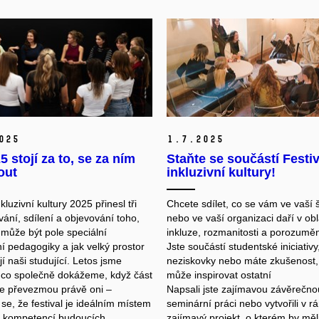
025
1.
7.
2025
5 stojí za to, se za ním
Staňte se součástí Festi
out
inkluzivní kultury!
nkluzivní kultury 2025 přinesl tři
Chcete sdílet, co se vám ve vaší 
ání, sdílení a objevování toho,
nebo ve vaší organizaci daří v obl
 může být pole speciální
inkluze, rozmanitosti a porozumě
ní pedagogiky a jak velký prostor
Jste součástí studentské iniciativy
 naši studující. Letos jsme
neziskovky nebo máte zkušenost,
 co společně dokážeme, když část
může inspirovat ostatní
e převezmou právě oni –
Napsali jste zajímavou závěrečnou
se, že festival je ideálním místem
seminární práci nebo vytvořili v r
j kompetencí budoucích
zajímavý projekt, o kterém by měl