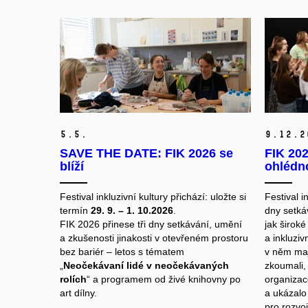
5.
5.
9.
12.
2
SAVE THE DATE: FIK 2026 se
FIK 202
blíží
ohlédn
Festival inkluzivní kultury přichází: uložte si
Festival i
termín
29. 9. – 1. 10.2026
.
dny setkáv
FIK 2026 přinese tři dny setkávání, umění
jak široké
a zkušenosti jinakosti v otevřeném prostoru
a inkluziv
bez bariér – letos s tématem
v něm mají
„
Neočekávaní lidé v neočekávaných
zkoumali,
rolích
“ a programem od živé knihovny po
organizac
art dílny.
a ukázalo 
pro rozvo