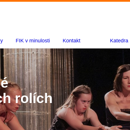
ny
FIK v minulosti
Kontakt
Katedra 
dé
h rolích